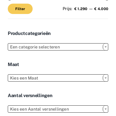
Prijs:
—
Filter
€ 1.290
€ 4.000
Min.
Max.
prijs
prijs
Productcategorieën

Een categorie selecteren
Maat

Kies een Maat
Aantal versnellingen

Kies een Aantal versnellingen