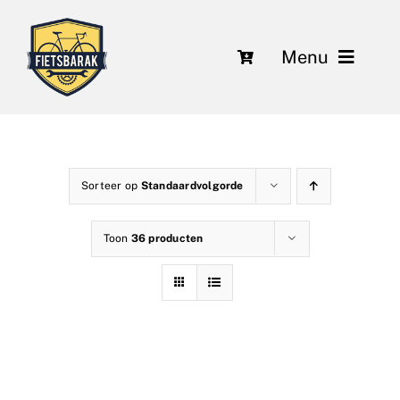
Ga
naar
Menu
inhoud
Fietsen
Over ons
Sorteer op
Standaardvolgorde
Leasing
Toon
36 producten
Herstelling en onderhoud
Nieuws
Contact