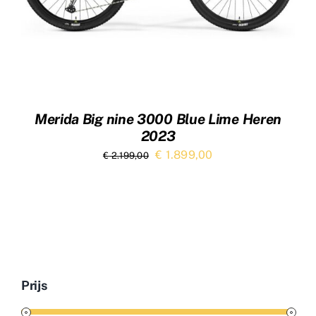
Merida Big nine 3000 Blue Lime Heren
2023
Oorspronkelijke
Huidige
€
1.899,00
€
2.199,00
prijs
prijs
was:
is:
€ 2.199,00.
€ 1.899,00.
Prijs