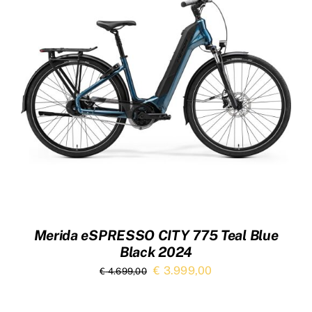
Merida eSPRESSO CITY 775 Teal Blue
Black 2024
Oorspronkelijke
Huidige
€
3.999,00
€
4.699,00
prijs
prijs
was:
is: