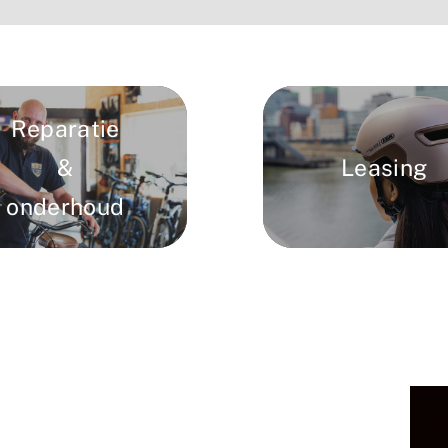
Reparatie
Leasing
&
onderhoud