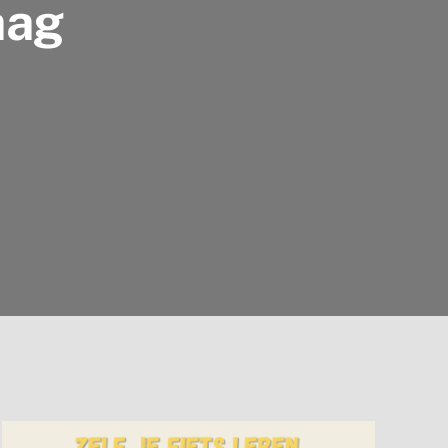
aag
n