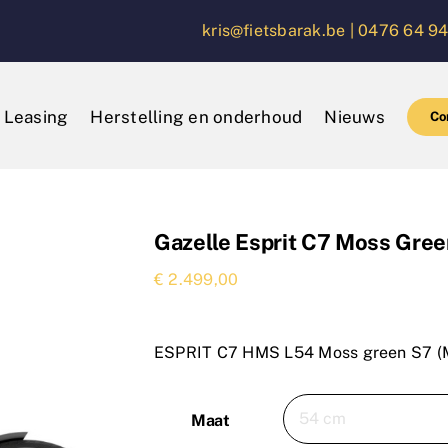
kris@fietsbarak.be |
0476 64 94
Leasing
Herstelling en onderhoud
Nieuws
Co
Gazelle Esprit C7 Moss Gr
€
2.499,00
ESPRIT C7 HMS L54 Moss green S7 (
Maat