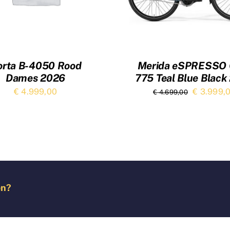
orta B-4050 Rood
Merida eSPRESSO 
Dames 2026
775 Teal Blue Black
Oorspronk
€
4.999,00
€
3.999,
€
4.699,00
prijs
was:
€ 4.699,0
en?