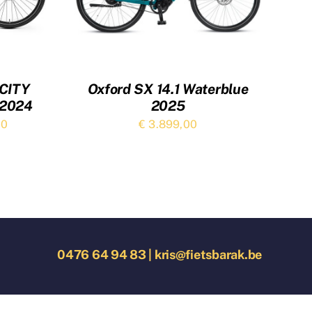
CITY
Oxford SX 14.1 Waterblue
 2024
2025
elijke
Huidige
00
€
3.899,00
prijs
is:
0.
€ 3.999,00.
0476 64 94 83
|
kris@fietsbarak.be