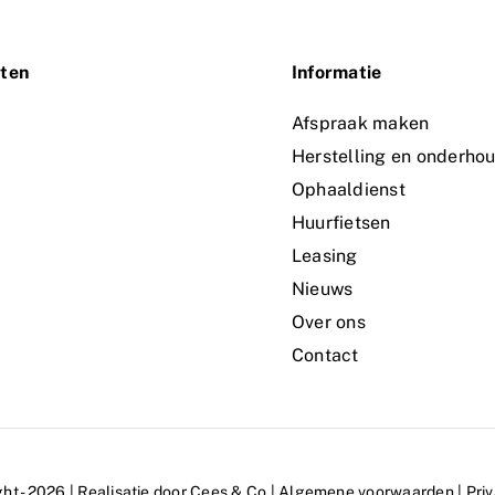
ten
Informatie
n
Afspraak maken
Herstelling en onderho
Ophaaldienst
Huurfietsen
Leasing
Nieuws
Over ons
Contact
ht - 2026 | Realisatie door Cees & Co |
Algemene voorwaarden
|
Pri