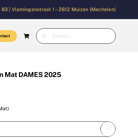
 83 |
Vlamingenstraat 1 – 2812 Muizen (Mechelen)
Zoeken
ntact
naar:
een Mat DAMES 2025
Mat)
