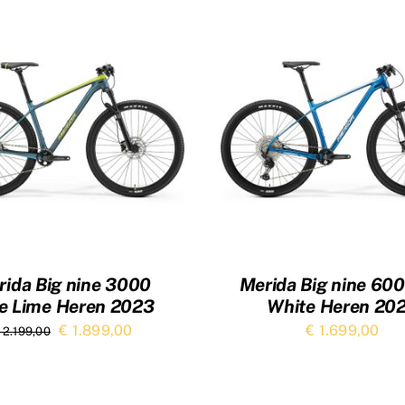
rida Big nine 3000
Merida Big nine 600
e Lime Heren 2023
White Heren 20
Oorspronkelijke
Huidige
€
1.899,00
€
1.699,00
2.199,00
prijs
prijs
was:
is: