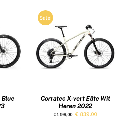
Sale!
 Blue
Corratec X-vert Elite Wit
23
Heren 2022
Oorspronkelijke
Huidige
€
839,00
€
1.199,00
prijs
prijs
was:
is: