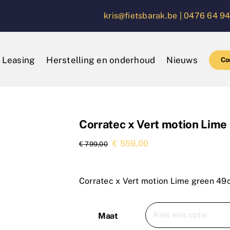
kris@fietsbarak.be |
0476 64 94
Leasing
Herstelling en onderhoud
Nieuws
Co
Corratec x Vert motion Lim
Oorspronkelijke
Huidige
€
559,00
€
799,00
prijs
prijs
was:
is:
Corratec x Vert motion Lime green 4
€ 799,00.
€ 559,00.
Maat