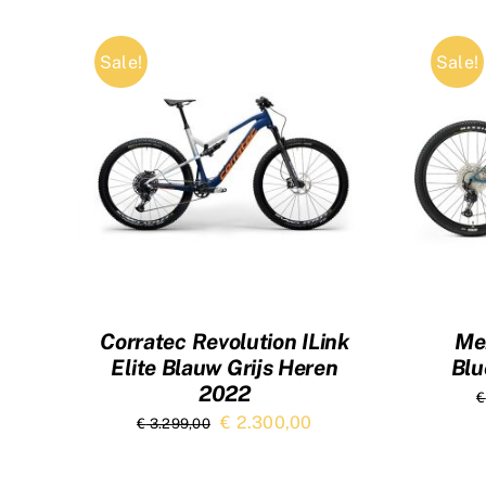
Sale!
Sale!
Corratec Revolution ILink
Me
Elite Blauw Grijs Heren
Blu
2022
€
Oorspronkelijke
Huidige
€
2.300,00
€
3.299,00
prijs
prijs