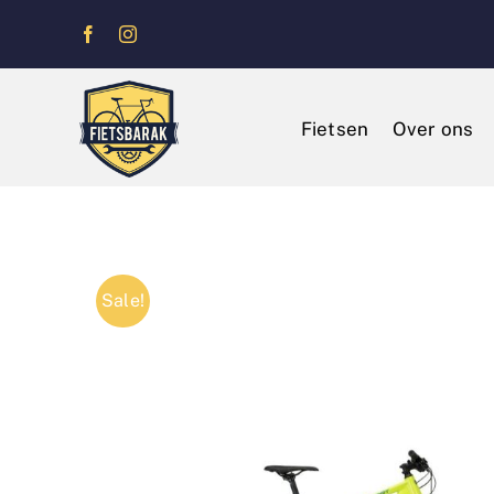
Ga
naar
inhoud
Fietsen
Over ons
Sale!