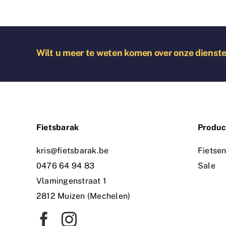
was:
is:
€ 3.299,00.
€ 2.300,00.
Wilt u meer te weten komen over onze dienst
Fietsbarak
Produc
kris@fietsbarak.be
Fietse
0476 64 94 83
Sale
Vlamingenstraat 1
2812 Muizen (Mechelen)