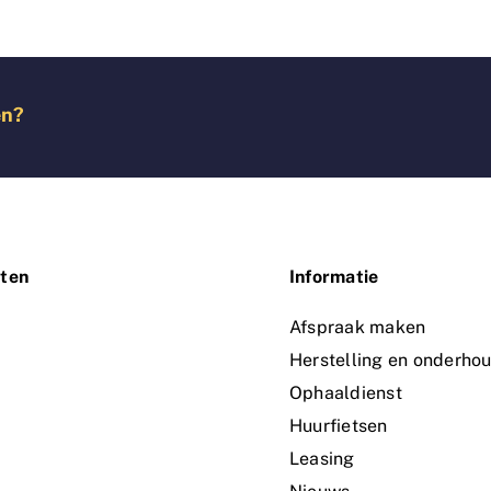
€ 2.199,00.
€ 1.899,00.
en?
ten
Informatie
n
Afspraak maken
Herstelling en onderho
Ophaaldienst
Huurfietsen
Leasing