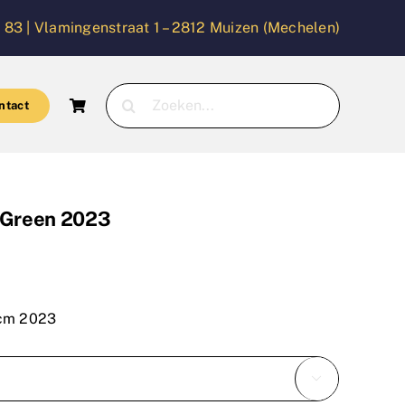
 83 |
Vlamingenstraat 1 – 2812 Muizen (Mechelen)
Zoeken
ntact
naar:
e Green 2023
9cm 2023
