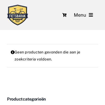
Ga
naar
Menu
inhoud
Fietsen
Over ons
Geen producten gevonden die aan je
Leasing
zoekcriteria voldoen.
Herstelling en onderhoud
Nieuws
Contact
Productcategorieën