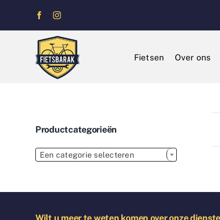
Ga
naar
inhoud
Fietsen
Over ons
Productcategorieën

Een categorie selecteren
Wilt u meer te weten komen over onze dienst