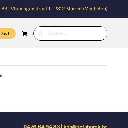
 83 |
Vlamingenstraat 1 – 2812 Muizen (Mechelen)
Zoeken
ntact
naar:
n.
0476 64 94 83
|
kris@fietsbarak.be