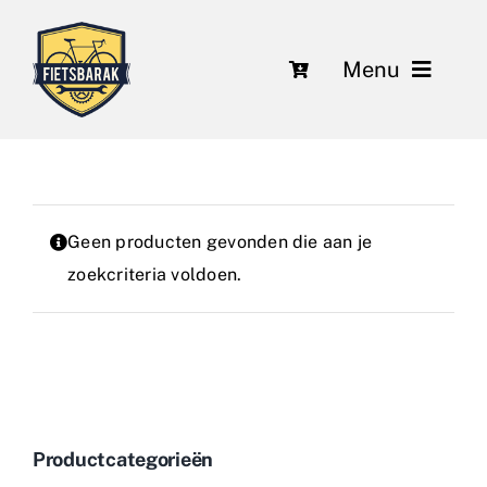
Ga
naar
Menu
inhoud
Fietsen
Over ons
Geen producten gevonden die aan je
Leasing
zoekcriteria voldoen.
Herstelling en onderhoud
Nieuws
Contact
Productcategorieën