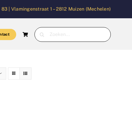
 83 |
Vlamingenstraat 1 – 2812 Muizen (Mechelen)
Zoeken
ntact
naar: