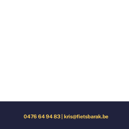
0476 64 94 83
|
kris@fietsbarak.be