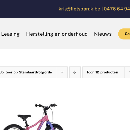
kris@fietsbarak.be |
0476 64 94
Leasing
Herstelling en onderhoud
Nieuws
Co
Sorteer op
Standaardvolgorde
Toon
12 producten