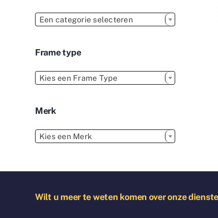

Een categorie selecteren
Frame type

Kies een Frame Type
Merk

Kies een Merk
Wilt u meer te weten komen over onze dienst