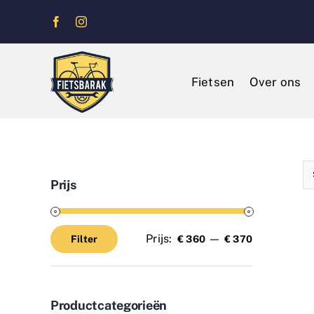
Ga
naar
inhoud
Fietsen
Over ons
Prijs
Prijs:
—
Filter
€ 360
€ 370
Min.
Max.
prijs
prijs
Productcategorieën