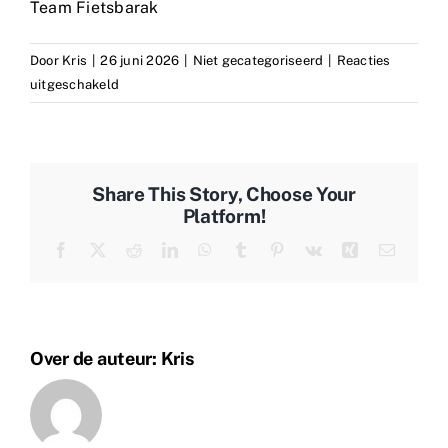
Team Fietsbarak
Door
Kris
|
26 juni 2026
|
Niet gecategoriseerd
|
Reacties
voor
uitgeschakeld
Jaarlijks
verlof
7
t.e.m.
Share This Story, Choose Your
21/7
Platform!
Facebook
X
Reddit
LinkedIn
WhatsApp
Tumblr
Pinterest
Vk
Xing
E-
mail
Over de auteur:
Kris