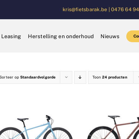
kris@fietsbarak.be |
0476 64 94
Leasing
Herstelling en onderhoud
Nieuws
Co
Sorteer op
Standaardvolgorde
Toon
24 producten