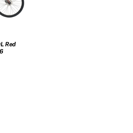
DL Red
6