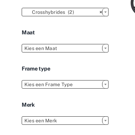

Crosshybrides (2)
×
Maat

Kies een Maat
Frame type

Kies een Frame Type
Merk

Kies een Merk