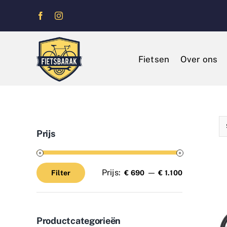
Ga
naar
inhoud
Fietsen
Over ons
Prijs
Prijs:
—
Filter
€ 690
€ 1.100
Min.
Max.
prijs
prijs
Productcategorieën