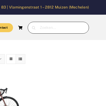
 83 |
Vlamingenstraat 1 – 2812 Muizen (Mechelen)
Zoeken
ntact
naar: