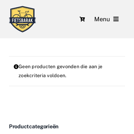
Ga
naar
Menu
inhoud
Fietsen
Over ons
Geen producten gevonden die aan je
Leasing
zoekcriteria voldoen.
Herstelling en onderhoud
Nieuws
Contact
Productcategorieën