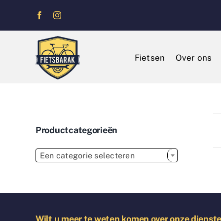
Ga
naar
inhoud
Fietsen
Over ons
Productcategorieën

Een categorie selecteren
Wilt u meer te weten komen over onze dienst