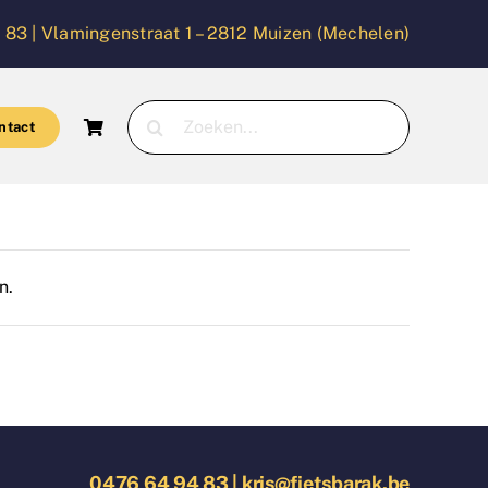
 83 |
Vlamingenstraat 1 – 2812 Muizen (Mechelen)
Zoeken
ntact
naar:
n.
0476 64 94 83
|
kris@fietsbarak.be