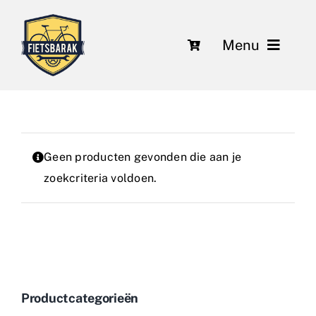
Ga
naar
Menu
inhoud
Fietsen
Over ons
Geen producten gevonden die aan je
Leasing
zoekcriteria voldoen.
Herstelling en onderhoud
Nieuws
Contact
Productcategorieën