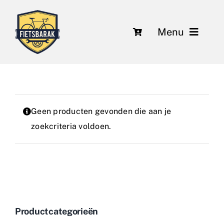
Ga
naar
Menu
inhoud
Fietsen
Over ons
Geen producten gevonden die aan je
Leasing
zoekcriteria voldoen.
Herstelling en onderhoud
Nieuws
Contact
Productcategorieën