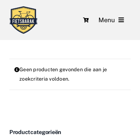
Ga
naar
Menu
inhoud
Fietsen
Over ons
Geen producten gevonden die aan je
Leasing
zoekcriteria voldoen.
Herstelling en onderhoud
Nieuws
Contact
Productcategorieën